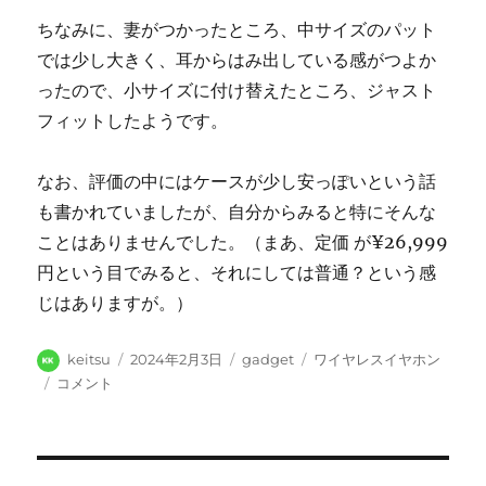
ちなみに、妻がつかったところ、中サイズのパット
では少し大きく、耳からはみ出している感がつよか
ったので、小サイズに付け替えたところ、ジャスト
フィットしたようです。
なお、評価の中にはケースが少し安っぽいという話
も書かれていましたが、自分からみると特にそんな
ことはありませんでした。（まあ、定価 が¥26,999
円という目でみると、それにしては普通？という感
じはありますが。）
投
投
カ
タ
keitsu
2024年2月3日
gadget
ワイヤレスイヤホン
稿
稿
テ
グ
Pixel
コメント
者
日:
ゴ
7a
リ
に
ー
は
イ