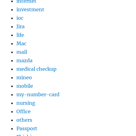
internet
investment
ioc
Jira
life
Mac
mail
mazda
medical checkup
mineo
mobile
my-number-card
nursing
Office
others
Passport