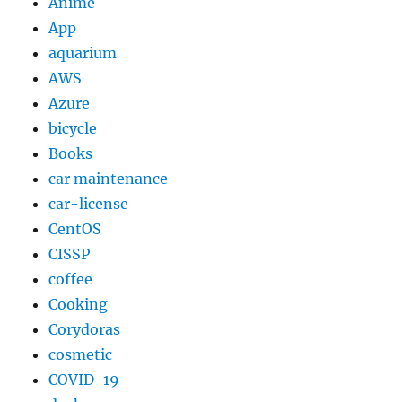
Anime
イ
ヤ
App
レ
aquarium
ス
AWS
イ
ヤ
Azure
ホ
bicycle
ン
Books
を
買
car maintenance
っ
car-license
た
CentOS
話
に
CISSP
coffee
Cooking
Corydoras
cosmetic
COVID-19