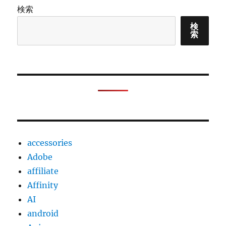
ヤ
検索
ホ
ン
検
索
ジ
ャ
ッ
ク
が
な
か
っ
た
の
accessories
で
Amazon
Adobe
で
affiliate
93%
Affinity
割
引
AI
の
android
ワ