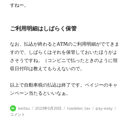
すねー。
ご利用明細はしばらく保管
なお、払込が終わるとATMのご利用明細がでてきま
すので、しばらくはそれを保管しておいたほうがよ
さそうですね。（コンビニで払ったときのように領
収日付印は教えてもらえないので。
以上で自動車税の払込は終了です。ペイジーのキャ
ンペーン当たるといいなぁ。
投
投
カ
タ
NC
keitsu
2023年5月29日
roadster
,
tax
pay-easy
稿
稿
テ
グ
ロ
コメント
者
日:
ゴ
ー
リ
ド