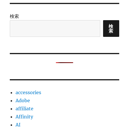
ー
ス
タ
ー
検索
の
自
検
索
動
車
税
を
ペ
イ
ジ
ー
を
使
accessories
っ
て
Adobe
ATM
affiliate
か
Affinity
ら
払
AI
っ