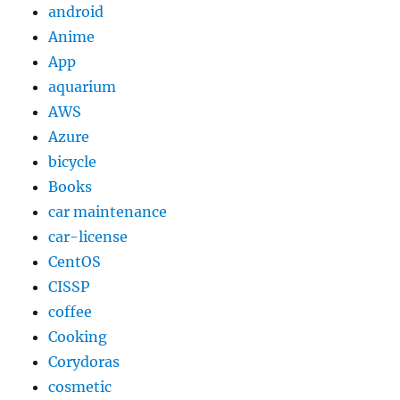
android
て
Anime
み
た
App
に
aquarium
AWS
Azure
bicycle
Books
car maintenance
car-license
CentOS
CISSP
coffee
Cooking
Corydoras
cosmetic