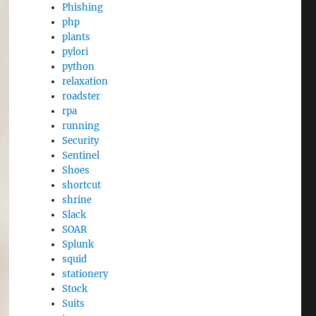
Phishing
php
plants
pylori
python
relaxation
roadster
rpa
running
Security
Sentinel
Shoes
shortcut
shrine
Slack
SOAR
Splunk
squid
stationery
Stock
Suits