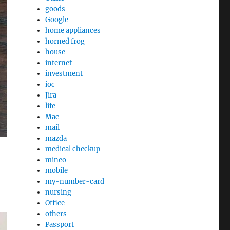
goods
Google
home appliances
horned frog
house
internet
investment
ioc
Jira
life
Mac
mail
mazda
medical checkup
mineo
mobile
my-number-card
nursing
Office
others
Passport