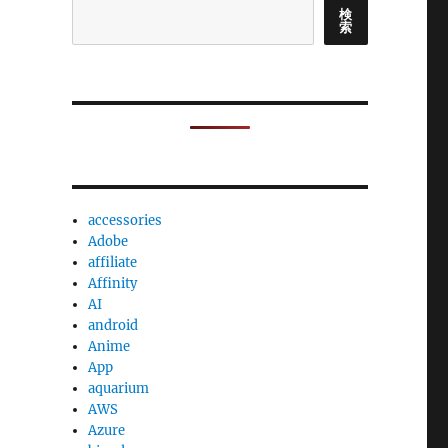
検
索
accessories
Adobe
affiliate
Affinity
AI
android
Anime
App
aquarium
AWS
Azure