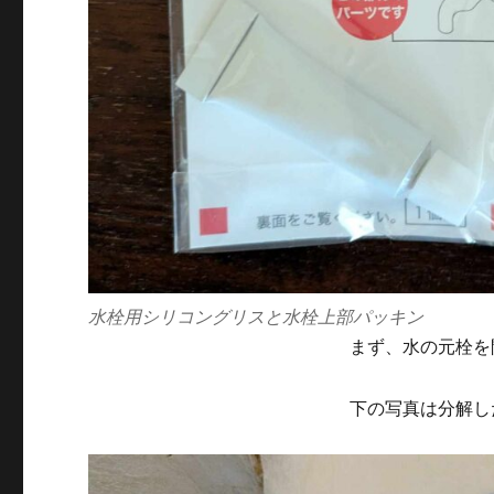
コ
ン
グ
リ
ス
で
補
修
し
て
み
た
件
水栓用シリコングリスと水栓上部パッキン
に
まず、水の元栓を
下の写真は分解し