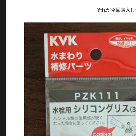
機
の
それが今回購入し
給
水
蛇
口
の
横
か
ら
水
漏
れ
が
し
て
い
た
の
で
シ
リ