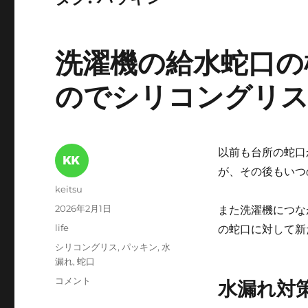
洗濯機の給水蛇口の
のでシリコングリス
以前も台所の蛇口
が、その後もいつ
投
keitsu
稿
投
2026年2月1日
また洗濯機につな
者
稿
カ
life
の蛇口に対して新
日:
テ
タ
シリコングリス
,
パッキン
,
水
ゴ
グ
漏れ
,
蛇口
リ
洗
コメント
水漏れ対
ー
濯