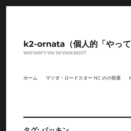
k2-ornata（個人的「や
WHY DON'T YOU DO YOUR BEST!!
ホーム
マツダ・ロードスター NC の小部屋
タグ:
パッキン