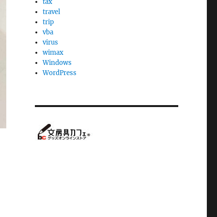
tax
travel
trip
vba
virus
wimax
Windows
WordPress