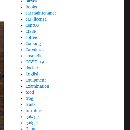
bicycle
Books
car maintenance
car-license
CentOS
CISSP
coffee
Cooking
Corydoras
cosmetic
COVID-19
docker
English
Equipment
Examination
food
frog
fruits
furniture
gabage
gadget
Game