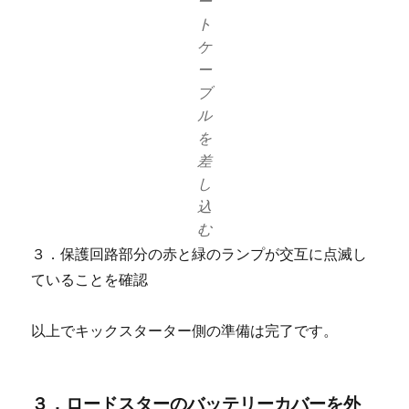
ー
ト
ケ
ー
ブ
ル
を
差
し
込
む
３．保護回路部分の赤と緑のランプが交互に点滅し
ていることを確認
以上でキックスターター側の準備は完了です。
３．ロードスターのバッテリーカバーを外