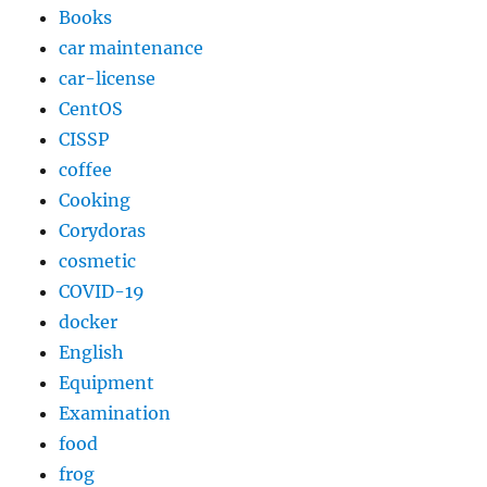
Books
た
に
car maintenance
car-license
CentOS
CISSP
coffee
Cooking
Corydoras
cosmetic
COVID-19
docker
English
Equipment
Examination
food
frog