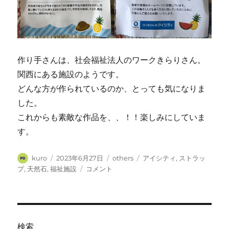
作り手さんは、社会福祉法人のワークきらりさん。
関西にある施設のようです。
どんな方が作られているのか、とっても気になりま
した。
これからも素敵な作品を、、！！楽しみにしていま
す。
投
投
カ
タ
kuro
2023年6月27日
others
アイシティ
,
ストラッ
稿
稿
テ
グ
コ
プ
,
天然石
,
福祉施設
コメント
者
日:
ゴ
ン
リ
タ
ー
ク
ト
の
検索