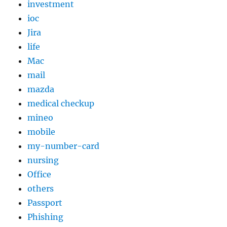
investment
ioc
Jira
life
Mac
mail
mazda
medical checkup
mineo
mobile
my-number-card
nursing
Office
others
Passport
Phishing