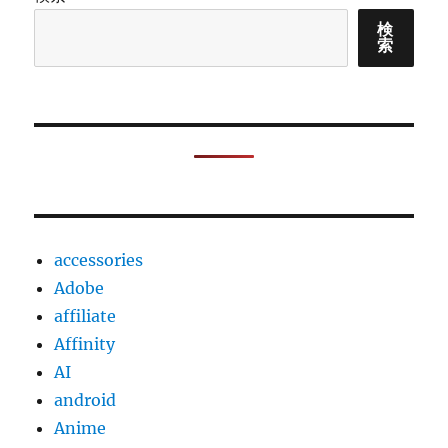
空
ケ
検
索
ー
ス
回
収
協
力
で！
夏
色
の
accessories
涼
し
Adobe
げ
affiliate
な
Affinity
「ワ
ー
AI
ク
android
き
Anime
ら
り