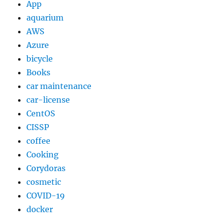
App
の
aquarium
さ
AWS
ざ
れ
Azure
石
bicycle
ス
Books
ト
ラ
car maintenance
ッ
car-license
プ」
CentOS
を
い
CISSP
た
coffee
だ
Cooking
き
ま
Corydoras
し
cosmetic
た。
COVID-19
に
docker