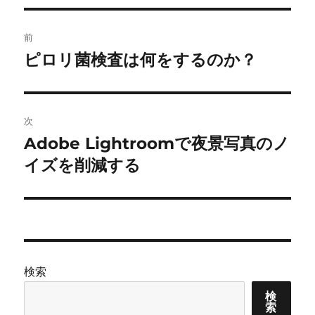
リ
ー
投
前
稿
ピロリ菌検査は何をするのか？
前
の
ナ
投
ビ
稿:
次
ゲ
Adobe Lightroomで夜景写真のノ
次
の
イズを削減する
ー
投
シ
稿:
ョ
ン
検索
検
索