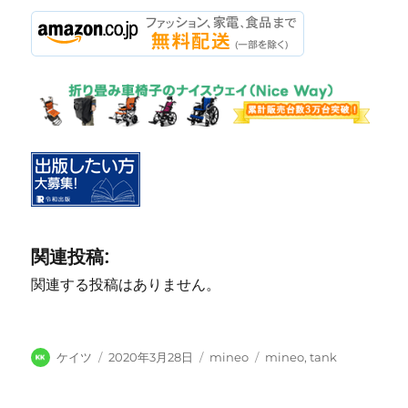
関連投稿:
関連する投稿はありません。
投
投
カ
タ
ケイツ
2020年3月28日
mineo
mineo
,
tank
稿
稿
テ
グ
者
日:
ゴ