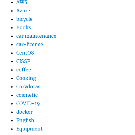
AWS
Azure
bicycle
Books
car maintenance
car-license
CentOS
CISSP
coffee
Cooking
Corydoras
cosmetic
COVID-19
docker
English
Equipment