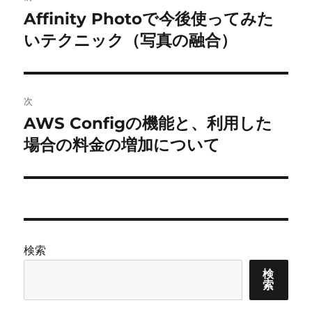
稿
Affinity Photoで今後使ってみた
前
の
いテクニック（写真の融合）
ナ
投
ビ
稿:
ゲ
次
AWS Configの機能と、利用した
次
ー
の
場合の料金の増加について
シ
投
稿:
ョ
ン
検索
検
索