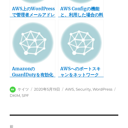
AWS上のWordPress
AWS Configの機能
で管理者メールアドレ
と、利用した場合の料
スを変更する方法
金の増加について
Amazonの
AWSへのポートスキ
GuardDutyを有効化
ャンをネットワーク
してみた（その２．検
ACLで止めてみた
知状況）
投
投
カ
タ
ケイツ
2020年5月19日
AWS
,
Security
,
WordPress
稿
稿
テ
グ
DKIM
,
SPF
者
日:
ゴ
リ
ー
投
前