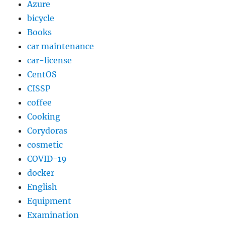
Azure
bicycle
Books
car maintenance
car-license
CentOS
CISSP
coffee
Cooking
Corydoras
cosmetic
COVID-19
docker
English
Equipment
Examination