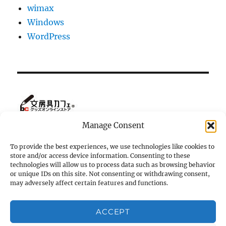
wimax
Windows
WordPress
Manage Consent
To provide the best experiences, we use technologies like cookies to
store and/or access device information. Consenting to these
ホーム
technologies will allow us to process data such as browsing behavior
or unique IDs on this site. Not consenting or withdrawing consent,
マツダ・ロードスター NC の小部屋
may adversely affect certain features and functions.
K-ornata
ACCEPT