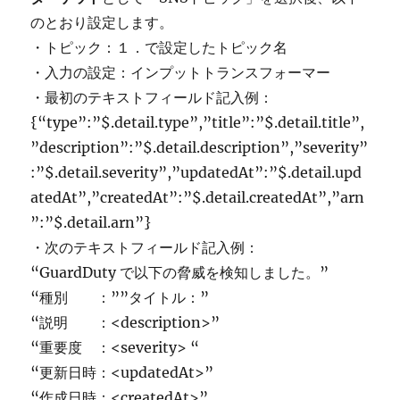
のとおり設定します。
・トピック：１．で設定したトピック名
・入力の設定：インプットトランスフォーマー
・最初のテキストフィールド記入例：
{“type”:”$.detail.type”,”title”:”$.detail.title”,
”description”:”$.detail.description”,”severity”
:”$.detail.severity”,”updatedAt”:”$.detail.upd
atedAt”,”createdAt”:”$.detail.createdAt”,”arn
”:”$.detail.arn”}
・次のテキストフィールド記入例：
“GuardDuty で以下の脅威を検知しました。”
“種別 ：””タイトル：”
“説明 ：<description>”
“重要度 ：<severity> “
“更新日時：<updatedAt>”
“作成日時：<createdAt>”