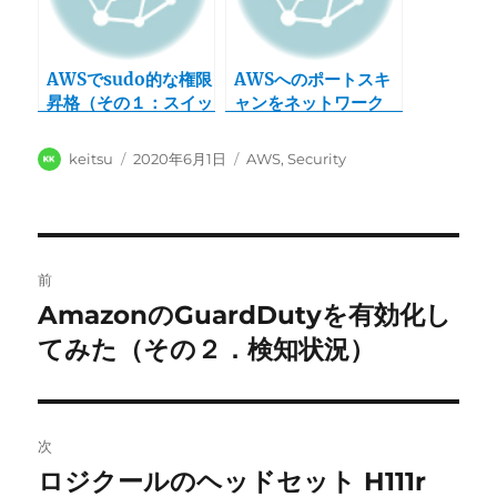
AWSでsudo的な権限
AWSへのポートスキ
昇格（その１：スイッ
ャンをネットワーク
チロールの設定）
ACLで止めてみた
投
投
カ
keitsu
2020年6月1日
AWS
,
Security
稿
稿
テ
者
日:
ゴ
リ
ー
投
前
稿
AmazonのGuardDutyを有効化し
前
の
てみた（その２．検知状況）
ナ
投
ビ
稿:
ゲ
次
ロジクールのヘッドセット H111r
次
ー