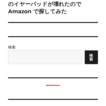
の
のイヤーパッドが壊れたので
シ
投
Amazon で探してみた
稿:
ョ
ン
検索
検
索