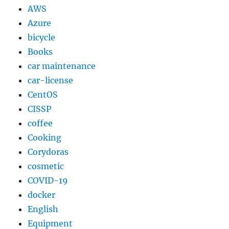
AWS
Azure
bicycle
Books
car maintenance
car-license
CentOS
CISSP
coffee
Cooking
Corydoras
cosmetic
COVID-19
docker
English
Equipment