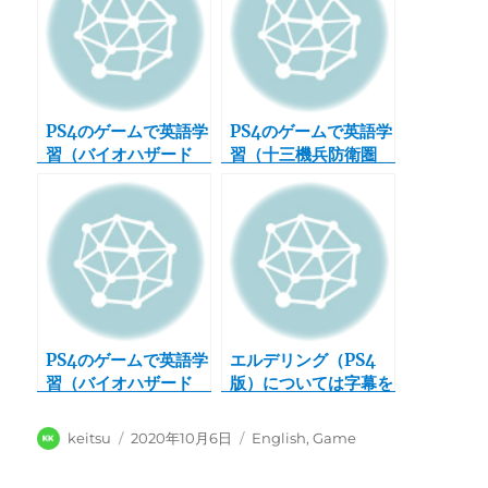
PS4のゲームで英語学
PS4のゲームで英語学
習（バイオハザード
習（十三機兵防衛圏
RE:2）
（北米版））
PS4のゲームで英語学
エルデリング（PS4
習（バイオハザード
版）については字幕を
RE:3）
英語にするのは難しそ
う
投
投
カ
keitsu
2020年10月6日
English
,
Game
稿
稿
テ
者
日:
ゴ