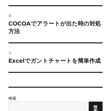
リ
ー
投
前
稿
COCOAでアラートが出た時の対処
前
の
方法
ナ
投
ビ
稿:
ゲ
次
Excelでガントチャートを簡単作成
次
ー
の
シ
投
稿:
ョ
ン
検索
検
索