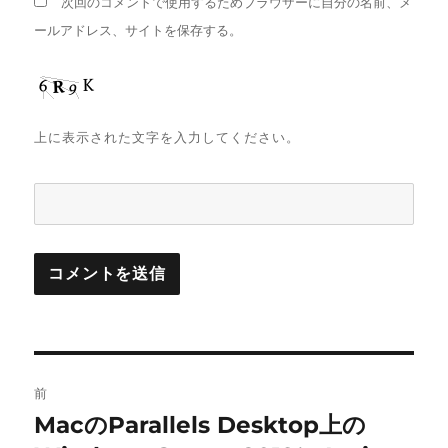
次回のコメントで使用するためブラウザーに自分の名前、メ
ールアドレス、サイトを保存する。
上に表示された文字を入力してください。
投
前
稿
MacのParallels Desktop上の
前