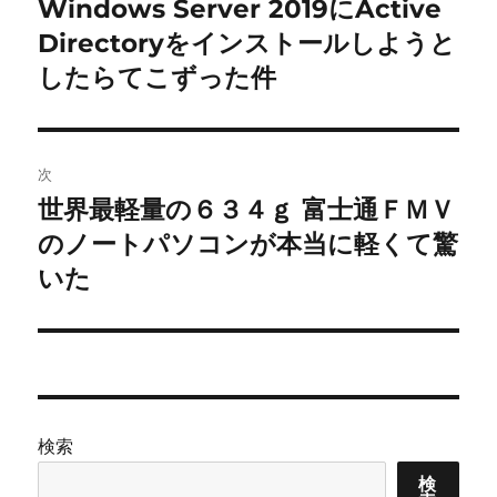
の
Windows Server 2019にActive
ナ
投
Directoryをインストールしようと
ビ
稿:
したらてこずった件
ゲ
ー
次
シ
世界最軽量の６３４ｇ 富士通ＦＭＶ
次
ョ
の
のノートパソコンが本当に軽くて驚
投
いた
ン
稿:
検索
検