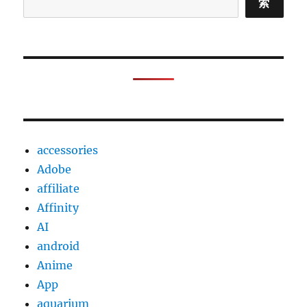
索
accessories
Adobe
affiliate
Affinity
AI
android
Anime
App
aquarium