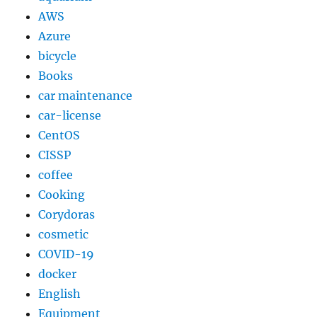
AWS
Azure
bicycle
Books
car maintenance
car-license
CentOS
CISSP
coffee
Cooking
Corydoras
cosmetic
COVID-19
docker
English
Equipment