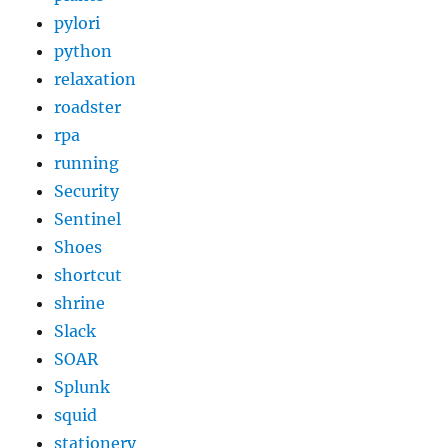
pylori
python
relaxation
roadster
rpa
running
Security
Sentinel
Shoes
shortcut
shrine
Slack
SOAR
Splunk
squid
stationery