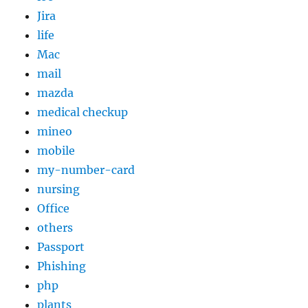
Jira
life
Mac
mail
mazda
medical checkup
mineo
mobile
my-number-card
nursing
Office
others
Passport
Phishing
php
plants