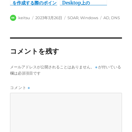
を作成する際のポイン
Desktop上の
ト（タスクの
Windows Server
Outputsを設定す
2019にActive
投
投
カ
タ
keitsu
2023年3月26日
SOAR
,
Windows
AD
,
DNS
る）
Directoryをインスト
稿
稿
テ
グ
ールしようとしたらて
者
日:
ゴ
こずった件
リ
ー
コメントを残す
メールアドレスが公開されることはありません。
※
が付いている
欄は必須項目です
コメント
※