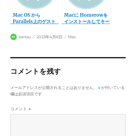
Mac OS から
Macに Homerowを
Parallels上のゲスト
インストールしてキー
OS（CentOS 8）にア
ボードでOSを操作す
クセスしてみた
る
投
投
カ
keitsu
2023年4月6日
Mac
稿
稿
テ
者
日:
ゴ
リ
ー
コメントを残す
メールアドレスが公開されることはありません。
※
が付いている
欄は必須項目です
コメント
※