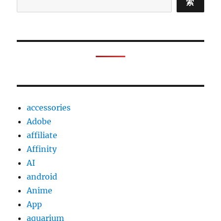
索
accessories
Adobe
affiliate
Affinity
AI
android
Anime
App
aquarium