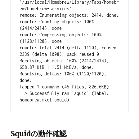
'/usr/local/Homebrew/Library/Taps/homebr
ew/homebrew-services'...

remote: Enumerating objects: 2414, done.

remote: Counting objects: 100% 
(2414/2414), done.

remote: Compressing objects: 100% 
(1128/1128), done.

remote: Total 2414 (delta 1120), reused 
2339 (delta 1098), pack-reused 0

Receiving objects: 100% (2414/2414), 
658.87 KiB | 1.51 MiB/s, done.

Resolving deltas: 100% (1120/1120), 
done.

Tapped 1 command (45 files, 826.6KB).

==> Successfully ran `squid` (label: 
Squidの動作確認