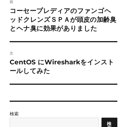
前
稿
コーセープレディアのファンゴヘ
前
の
ッドクレンズＳＰＡが頭皮の加齢臭
ナ
投
とヘナ臭に効果がありました
ビ
稿:
ゲ
次
ー
CentOS にWiresharkをインスト
次
シ
の
ールしてみた
投
ョ
稿:
ン
検索
検