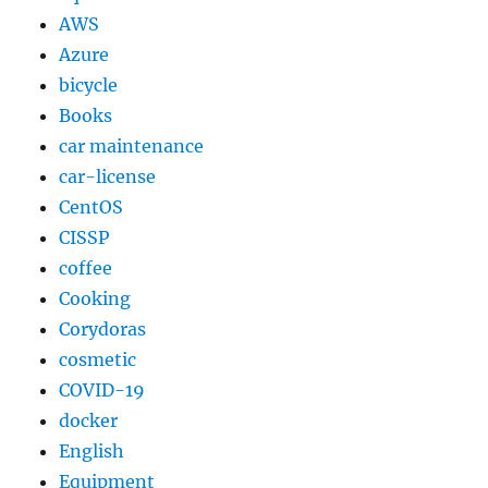
AWS
Azure
bicycle
Books
car maintenance
car-license
CentOS
CISSP
coffee
Cooking
Corydoras
cosmetic
COVID-19
docker
English
Equipment