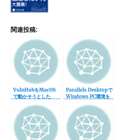
関連投稿:
VulnHubをMacOS
Parallels Desktopで
で動かそうとした
Windows PC環境を
ら、/dev/vmmon
iMacに移行してみた
を開けないというエラ
ーが出た