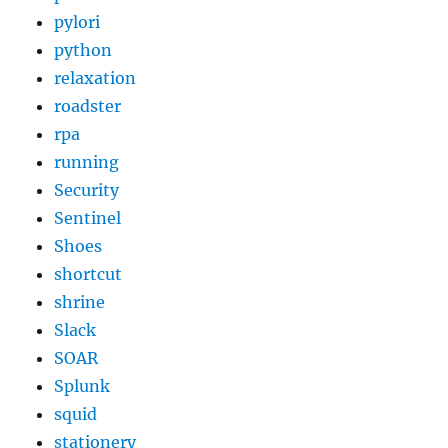
pylori
python
relaxation
roadster
rpa
running
Security
Sentinel
Shoes
shortcut
shrine
Slack
SOAR
Splunk
squid
stationery