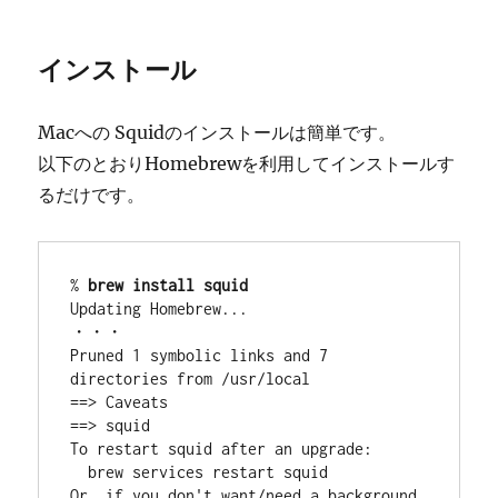
インストール
Macへの Squidのインストールは簡単です。
以下のとおりHomebrewを利用してインストールす
るだけです。
% 
brew install squid
Updating Homebrew...

・・・

Pruned 1 symbolic links and 7 
directories from /usr/local

==> Caveats

==> squid

To restart squid after an upgrade:

  brew services restart squid

Or, if you don't want/need a background 