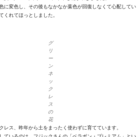
色に変色し、その後もなかなか葉色が回復しなくて心配してい
てくれてほっとしました。
グ
リ
ー
ン
ネ
ッ
ク
レ
ス
の
花
クレス、昨年から土をまったく使わずに育てています。
しているのは、フジックさんの「ベラボン・プレミアム」とい