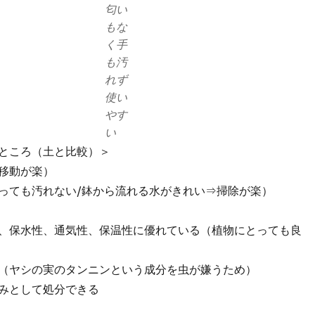
匂い
もな
く手
も汚
れず
使い
やす
い
ところ（土と比較）＞
移動が楽）
っても汚れない/鉢から流れる水がきれい⇒掃除が楽）
、保水性、通気性、保温性に優れている（植物にとっても良
（ヤシの実のタンニンという成分を虫が嫌うため）
みとして処分できる