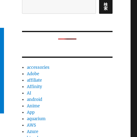
検
索
accessories
Adobe
affiliate
Affinity
AI
android
Anime
App
aquarium
AWS
Azure