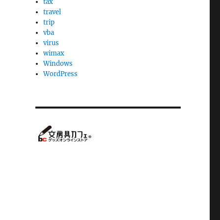
tax
travel
trip
vba
virus
wimax
Windows
WordPress