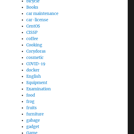
bicycle
Books
car maintenance
car-license
CentOS
CISSP
coffee
Cooking
Corydoras
cosmetic
COVID-19
docker
English
Equipment
Examination
food
frog
fruits
furniture
gabage
gadget
Game