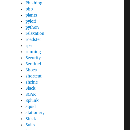
Phishing
php
plants
pylori
python
relaxation
roadster
rpa
running
Security
Sentinel
Shoes
shortcut
shrine
Slack
SOAR
Splunk
squid
stationery
Stock
Suits