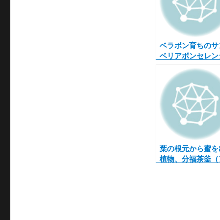
ベラボン育ちのサ
ベリアボンセレン
に新芽が出てきま
た！
葉の根元から蜜を
植物、分福茶釜（
ニア・グラウカ）