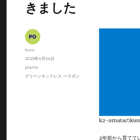
きました
投
kuro
稿
投
2023年4月24日
者
稿
カ
plants
日:
テ
タ
グリーンネックレス
,
ベラボン
ゴ
グ
リ
ー
k2-ornataのku
2年前から育てて