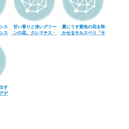
ンス
甘い香りと淡いグリー
夏にうす紫色の花を咲
シス
ンの花、クレマチス・
かせるサルスベリ「サ
し
ピクシーが満開です！
マー淡紫清」今年も新
芽が出てきました
出す
アデ