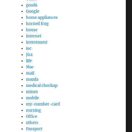
goods
Google
home appliances
horned frog
house
internet
investment
ioc
Jira
life
Mac
mail
mazda
medical checkup
mineo
mobile
my-number-card
nursing
Office
others
Passport