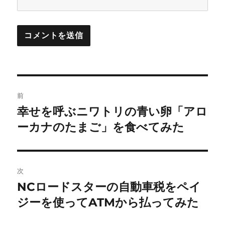
投
前
稿
幸せを呼ぶニワトリの青い卵「アロ
前
の
ーカナのたまご」を食べてみた
ナ
投
ビ
稿:
ゲ
次
NCロードスターの自動車税をペイ
次
ー
の
ジーを使ってATMから払ってみた
シ
投