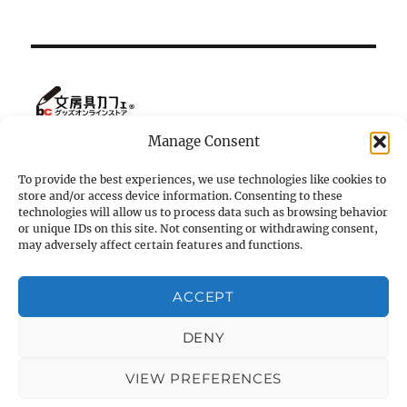
Manage Consent
To provide the best experiences, we use technologies like cookies to
store and/or access device information. Consenting to these
ホーム
technologies will allow us to process data such as browsing behavior
or unique IDs on this site. Not consenting or withdrawing consent,
マツダ・ロードスター NC の小部屋
may adversely affect certain features and functions.
K-ornata
ACCEPT
Terms and Conditions
DENY
VIEW PREFERENCES
k2-ornata（個人的「やってみたこと」ブログ）
Terms and