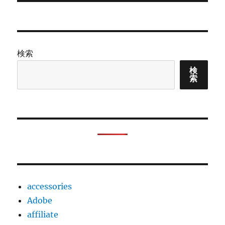
稿:
ョ
ン
検索
検
索
accessories
Adobe
affiliate