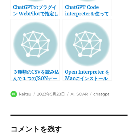
ChatGPTのプラグイ
ChatGPT Code
ン WebPilotで指定し
interpreterを使って
たWebページのデー
直接スクレイピングは
タを抜き出してもらっ
できないけど、スクレ
た
イピングするpython
は作成できる
３種類のCSVを読み込
Open Interpreter を
んで１つのJSONデー
Macにインストール
タにするpythonを
しようとしたらエラー
ChatGPTに作成して
がでた話
投
投
カ
タ
keitsu
2023年5月28日
AI
,
SOAR
chatgpt
もらった
稿
稿
テ
グ
者
日:
ゴ
リ
ー
コメントを残す