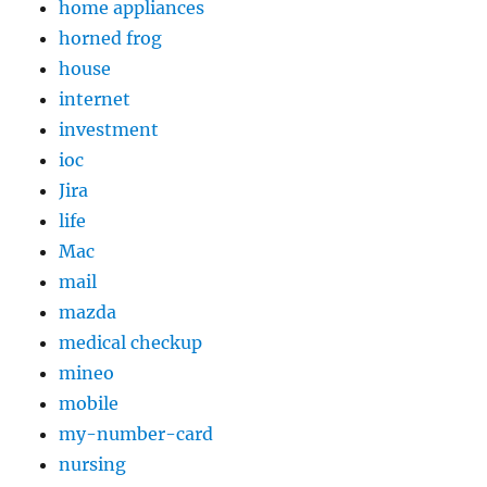
home appliances
horned frog
house
internet
investment
ioc
Jira
life
Mac
mail
mazda
medical checkup
mineo
mobile
my-number-card
nursing