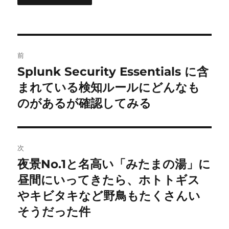
投
前
稿
Splunk Security Essentials に含
前
の
まれている検知ルールにどんなも
ナ
投
のがあるが確認してみる
ビ
稿:
ゲ
次
ー
夜景No.1と名高い「みたまの湯」に
次
シ
の
昼間にいってきたら、ホトトギス
投
ョ
やキビタキなど野鳥もたくさんい
稿:
そうだった件
ン