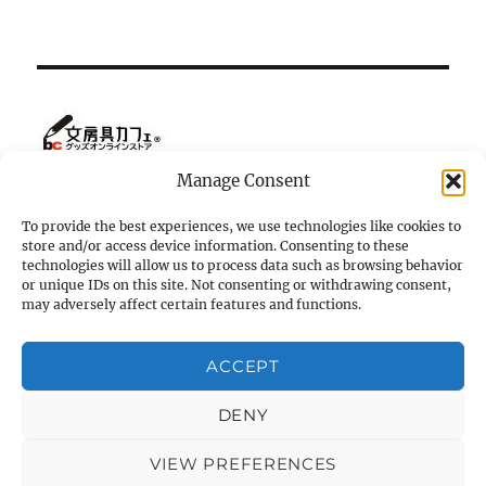
Manage Consent
To provide the best experiences, we use technologies like cookies to
store and/or access device information. Consenting to these
ホーム
technologies will allow us to process data such as browsing behavior
or unique IDs on this site. Not consenting or withdrawing consent,
マツダ・ロードスター NC の小部屋
may adversely affect certain features and functions.
K-ornata
ACCEPT
Terms and Conditions
DENY
VIEW PREFERENCES
k2-ornata（個人的「やってみたこと」ブログ）
Terms and