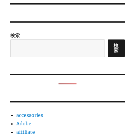
検索
検
索
accessories
Adobe
affiliate