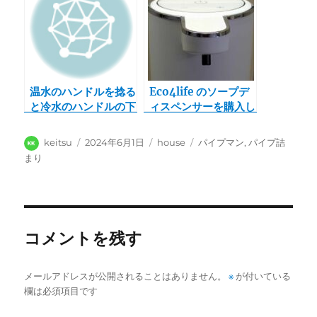
った件
温水のハンドルを捻る
Eco4life のソープデ
と冷水のハンドルの下
ィスペンサーを購入し
から水漏れした件
台所で食器用洗剤を入
れてつかってますが割
投
投
カ
タ
keitsu
2024年6月1日
house
パイプマン
,
パイプ詰
とおしゃれです
稿
稿
テ
グ
まり
者
日:
ゴ
リ
ー
コメントを残す
メールアドレスが公開されることはありません。
※
が付いている
欄は必須項目です