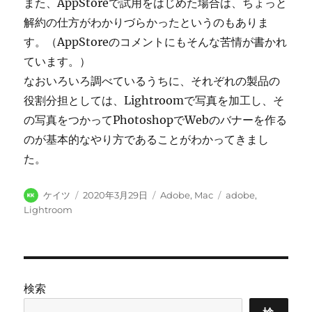
また、AppStoreで試用をはじめた場合は、ちょっと
解約の仕方がわかりづらかったというのもありま
す。（AppStoreのコメントにもそんな苦情が書かれ
ています。）
なおいろいろ調べているうちに、それぞれの製品の
役割分担としては、Lightroomで写真を加工し、そ
の写真をつかってPhotoshopでWebのバナーを作る
のが基本的なやり方であることがわかってきまし
た。
投
投
カ
タ
ケイツ
2020年3月29日
Adobe
,
Mac
adobe
,
稿
稿
テ
グ
Lightroom
者
日:
ゴ
リ
ー
検索