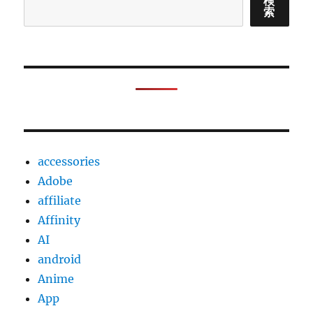
検
索
accessories
Adobe
affiliate
Affinity
AI
android
Anime
App