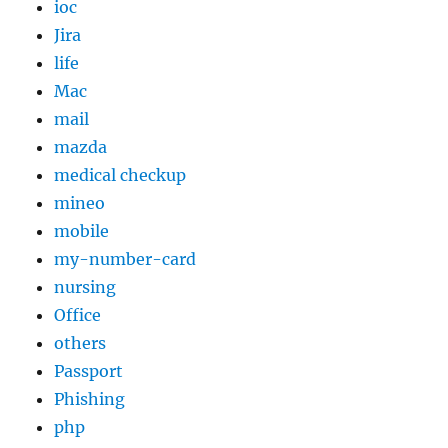
ioc
Jira
life
Mac
mail
mazda
medical checkup
mineo
mobile
my-number-card
nursing
Office
others
Passport
Phishing
php