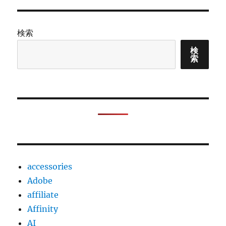
リ
を
ー
導
入
検索
し
て
検
索
ゲ
ス
ト
OS
か
ら
経
由
さ
せ
accessories
よ
う
Adobe
と
affiliate
し
Affinity
た
と
AI