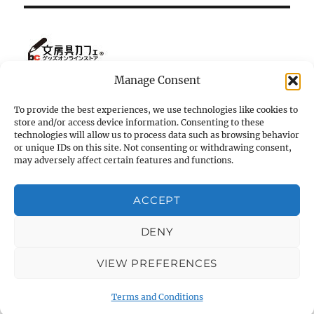
Manage Consent
To provide the best experiences, we use technologies like cookies to
store and/or access device information. Consenting to these
ホーム
technologies will allow us to process data such as browsing behavior
or unique IDs on this site. Not consenting or withdrawing consent,
マツダ・ロードスター NC の小部屋
may adversely affect certain features and functions.
K-ornata
ACCEPT
Terms and Conditions
DENY
VIEW PREFERENCES
k2-ornata（個人的「やってみたこと」ブログ）
Terms and
Conditions
Proudly powered by WordPress
Terms and Conditions