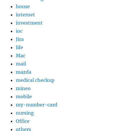
house
internet
investment
ioc
Jira
life
Mac
mail
mazda
medical checkup
mineo
mobile
my-number-card
nursing
Office
others