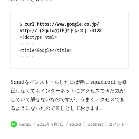
$ 
curl https://www.google.co.jp/  
http://（SquidのIPアドレス）:3128
<!doctype html>

・・・

<title>Google</title>

・・・
Squidをインストールした日は特に squid.conf を修
正しなくてもインターネットにアクセスできた気が
していて解せないなのですが、うまくアクセスでき
るようになったので良しとしておきます。
投
投
カ
タ
Mac
keitsu
2023年4月7日
squid
localnet
コメント
稿
稿
テ
グ
に
者
日:
ゴ
Squid