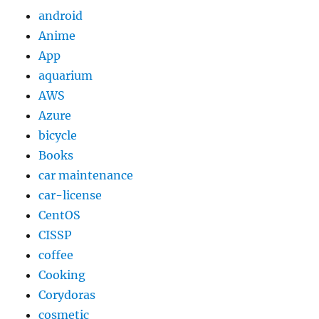
き
android
に
Anime
HTTP
403
App
エ
aquarium
ラ
AWS
ー
が
Azure
発
bicycle
生
Books
し
た
car maintenance
件
car-license
に
CentOS
CISSP
coffee
Cooking
Corydoras
cosmetic