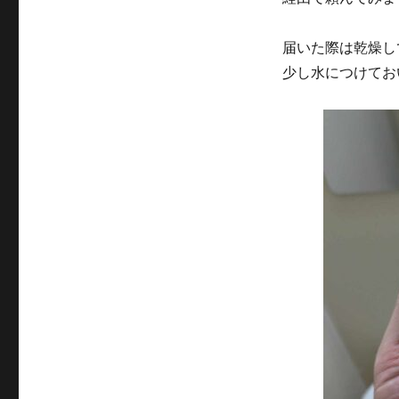
然
へ
ち
届いた際は乾燥し
ま
少し水につけてお
た
わ
し
が
過
去
最
高
に
よ
か
っ
た
件
に