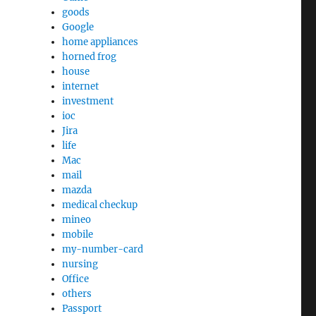
goods
Google
home appliances
horned frog
house
internet
investment
ioc
Jira
life
Mac
mail
mazda
medical checkup
mineo
mobile
my-number-card
nursing
Office
others
Passport