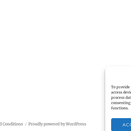
To provide 
access devi
process dat
consenting 
functions.
d Conditions
Proudly powered by WordPress
AC