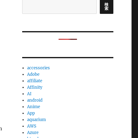
検
索
accessories
Adobe
affiliate
Affinity
AI
android
Anime
App
aquarium
AWS
n
Azure