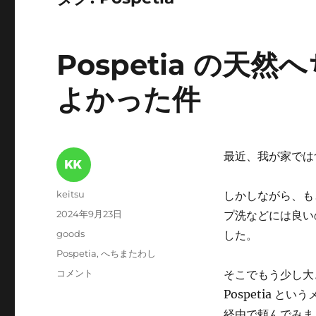
Pospetia の
よかった件
最近、我が家では
投
keitsu
しかしながら、も
稿
投
2024年9月23日
プ洗などには良い
者
稿
カ
goods
した。
日:
テ
タ
Pospetia
,
へちまたわし
ゴ
グ
Pospetia
コメント
そこでもう少し大
リ
の
ー
Pospetia 
天
経由で頼んでみま