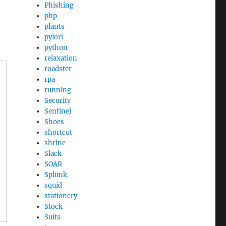
Phishing
php
plants
pylori
python
relaxation
roadster
rpa
running
Security
Sentinel
Shoes
shortcut
shrine
Slack
SOAR
Splunk
squid
stationery
Stock
Suits