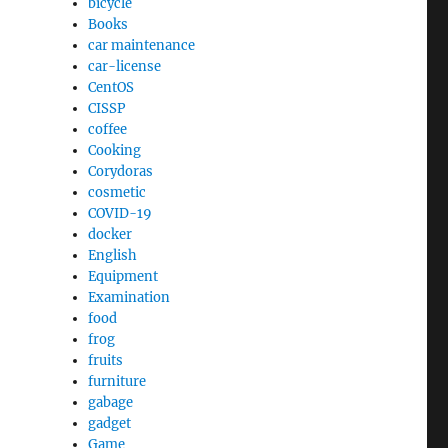
bicycle
Books
car maintenance
car-license
CentOS
CISSP
coffee
Cooking
Corydoras
cosmetic
COVID-19
docker
English
Equipment
Examination
food
frog
fruits
furniture
gabage
gadget
Game