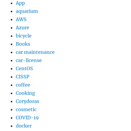
App
aquarium
AWS
Azure
bicycle
Books
car maintenance
car-license
CentOS
CISSP
coffee
Cooking
Corydoras
cosmetic
COVID-19
docker