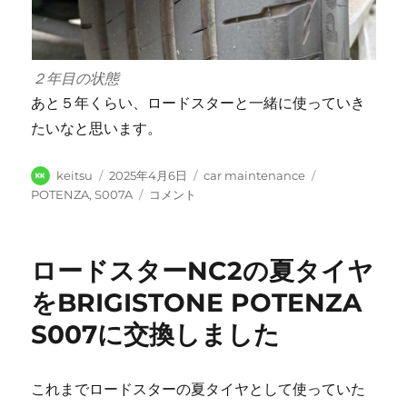
２年目の状態
あと５年くらい、ロードスターと一緒に使っていき
たいなと思います。
投
投
カ
タ
keitsu
2025年4月6日
car maintenance
稿
稿
テ
グ
マ
POTENZA
,
S007A
コメント
者
日:
ゴ
ツ
リ
ダ・
ー
ロ
ロードスターNC2の夏タイヤ
ー
ド
をBRIGISTONE POTENZA
ス
S007に交換しました
タ
ー
（NC2）
を
これまでロードスターの夏タイヤとして使っていた
夏