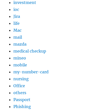
investment
ioc
Jira
life
Mac
mail
mazda
medical checkup
mineo
mobile
my-number-card
nursing
Office
others
Passport
Phishing