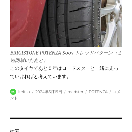
BRIGISTONE POTENZA S007 トレッドパターン（１
週間履いたあと）
このタイヤであと５年はロードスターと一緒に走っ
ていければと考えています。
投
投
カ
タ
ロ
keitsu
2024年5月19日
roadster
POTENZA
コメ
稿
稿
テ
グ
ー
ント
者
日:
ゴ
ド
リ
ス
ー
タ
ー
NC2
検索