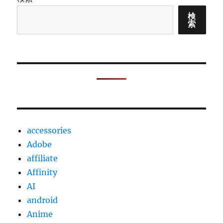
の
夏
検
索
タ
イ
ヤ
を
BRIGIST
POTENZA
S007
に
交
換
accessories
し
ま
Adobe
し
affiliate
た
Affinity
に
AI
android
Anime