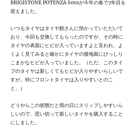
BRIGISTONE POTENZA S001が今年の春で7年目を
タ
迎えました。
イ
ヤ
（POTENZA
いつもタイヤはタイヤ館さんに預かっていただいて
S007A
おり、今回も交換してもらったのですが、その時に
2
年
タイヤの表面にヒビが入っていますよと言われ、よ
目）
くよく見てみると確かにタイヤの接地面にびっしり
に
こまかなヒビが入っていました。（ただ、このタイ
履
き
プのタイヤは新しくてもヒビが入りやすいらしいで
替
すが。特にフロントタイヤは入りやすいとのこ
え
と。）
て
き
た
どうやらこの状態だと雨の日にスリップしやすいら
に
しいので、思い切って新しいタイヤを購入すること
にしました。