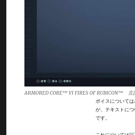
な
い
に
ARMORED CORE™ VI FIRES OF RUBICON™ 
ボイスについては
が、テキストにつ
です。
これについては以