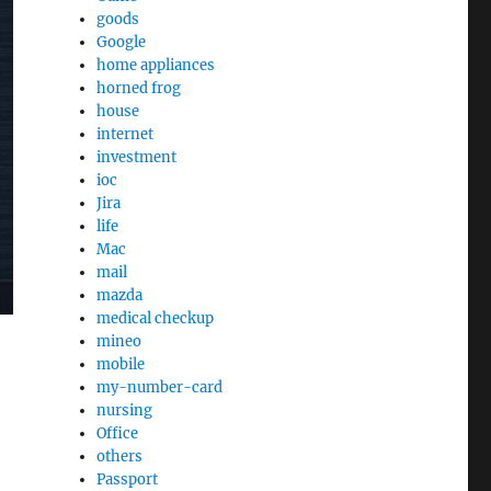
goods
Google
home appliances
horned frog
house
internet
investment
ioc
Jira
life
Mac
mail
mazda
medical checkup
mineo
mobile
my-number-card
nursing
Office
others
Passport