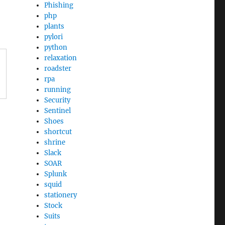
Phishing
php
plants
pylori
python
relaxation
roadster
rpa
running
Security
Sentinel
Shoes
shortcut
shrine
Slack
SOAR
Splunk
squid
stationery
Stock
Suits