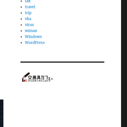
tax
travel
trip
vba
virus
wimax
Windows
WordPress