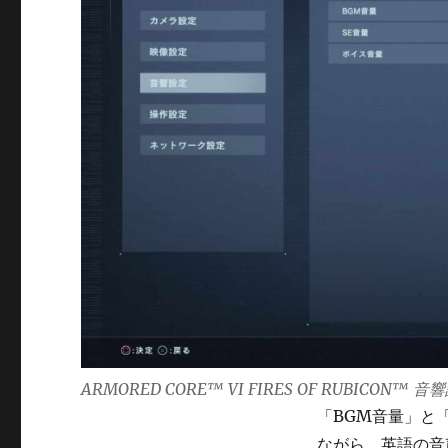
ARMORED CORE™ VI FIRES OF RUBICON™ 音
「BGM音量」と
ながら、英語の音