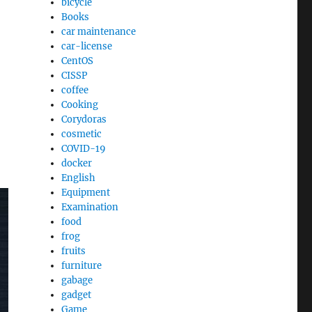
bicycle
Books
car maintenance
car-license
CentOS
CISSP
coffee
Cooking
Corydoras
cosmetic
COVID-19
docker
English
Equipment
Examination
food
frog
fruits
furniture
gabage
gadget
Game