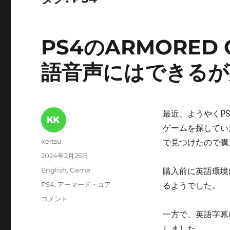
PS4のARMORED
語音声にはできるが
最近、ようやくP
ゲームを探してい
投
keitsu
で見つけたので購
稿
投
2024年2月25日
者
稿
カ
English
,
Game
購入前に英語環境
日:
テ
タ
PS4
,
アーマード・コア
るようでした。
ゴ
グ
PS4
コメント
リ
の
ー
一方で、英語字幕
ARMORED
しました。