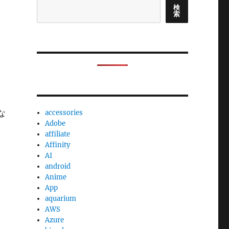
検
索
な
accessories
Adobe
affiliate
Affinity
AI
android
Anime
App
aquarium
AWS
Azure