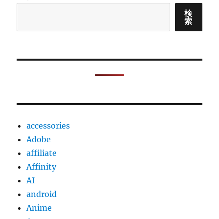
れ
て
検
索
い
る
検
知
ル
ー
ル
に
ど
ん
accessories
な
も
Adobe
の
affiliate
が
Affinity
あ
る
AI
が
android
確
Anime
認
し