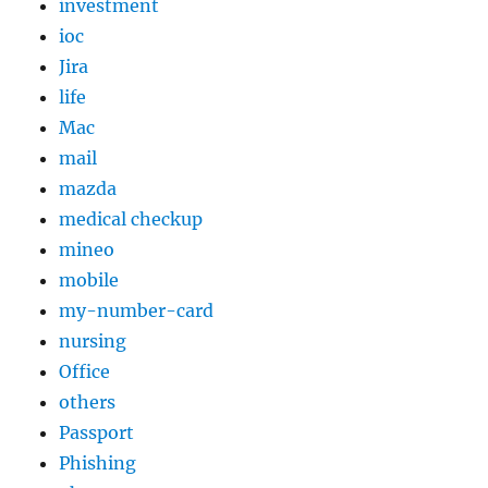
investment
ioc
Jira
life
Mac
mail
mazda
medical checkup
mineo
mobile
my-number-card
nursing
Office
others
Passport
Phishing