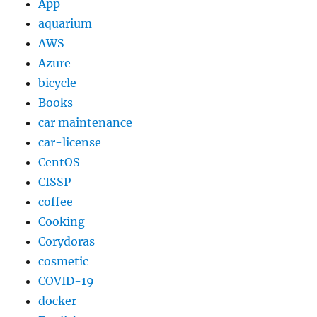
App
て
aquarium
み
AWS
る
に
Azure
bicycle
Books
car maintenance
car-license
CentOS
CISSP
coffee
Cooking
Corydoras
cosmetic
COVID-19
docker