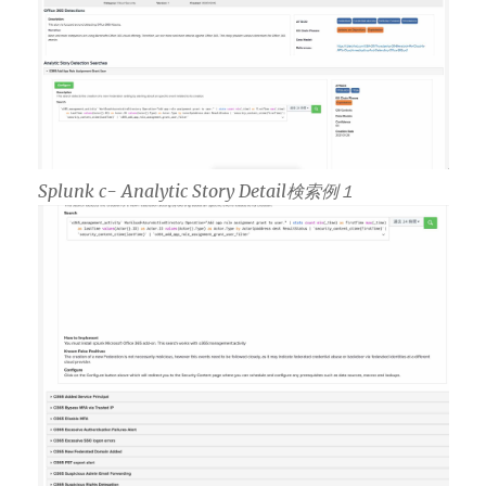
Splunk c- Analytic Story Detail検索例１