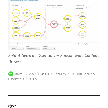
Splunk Security Essentials – Ransomware Content
Browser
投
投
カ
タ
keitsu
2024年6月1日
Security
Splunk Security
稿
稿
テ
グ
Splunk
Essentials
コメント
者
日:
ゴ
Security
リ
Essentials
ー
に
含
ま
検索